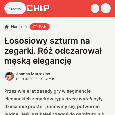
powrót
Home
Tech
Łososiowy szturm na
zegarki. Róż odczarował
męską elegancję
Joanna Marteklas
J
01.07.2026
|
4
min
Przez wiele lat zasady gry w segmencie
eleganckich zegarków typu
dress watch
były
dziecinnie proste i, umówmy się, potwornie
nudne. Jeśli szukałeś czegoś do garnituru lub