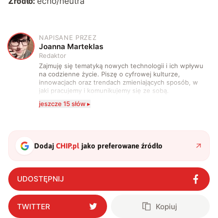
echo/neutra
Źródło:
NAPISANE PRZEZ
J
Joanna Marteklas
Redaktor
Zajmuję się tematyką nowych technologii i ich wpływu
na codzienne życie. Piszę o cyfrowej kulturze,
innowacjach oraz trendach zmieniających sposób, w
jaki pracujemy i komunikujemy się ze sobą.
Szczególnie interesuje mnie relacja między rozwojem
jeszcze 15 słów ▸
technologii a współczesną popkulturą. W wolnych
chwilach zakopuję się w książkach i komiksach —
najczęściej w fantastyce i wuxia.
Dodaj
CHIP.pl
jako preferowane źródło
UDOSTĘPNIJ
TWITTER
Kopiuj