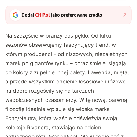
Dodaj
CHIP.pl
jako preferowane źródło
Na szczęście w branży coś pękło. Od kilku
sezonów obserwujemy fascynujący trend, w
którym producenci – od niszowych, niezależnych
marek po gigantów rynku – coraz śmielej sięgają
po kolory z zupełnie innej palety. Lawenda, mięta,
a przede wszystkim odcienie łososiowe i różowe
na dobre rozgościły się na tarczach
współczesnych czasomierzy. W tę nową, barwną
filozofię idealnie wpisuje się włoska marka
Echo/Neutra, która właśnie odświeżyła swoją
kolekcję Rivanera, stawiając na odcień
antycznego różu (
Ros’Antico
). Ma w sobie coś z