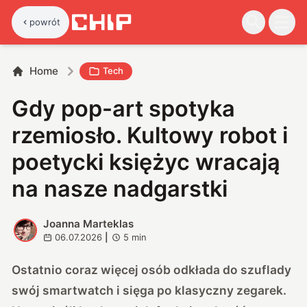
powrót
Home
Tech
Gdy pop-art spotyka
rzemiosło. Kultowy robot i
poetycki księżyc wracają
na nasze nadgarstki
Joanna Marteklas
J
06.07.2026
|
5
min
Ostatnio coraz więcej osób odkłada do szuflady
swój smartwatch i sięga po klasyczny zegarek.