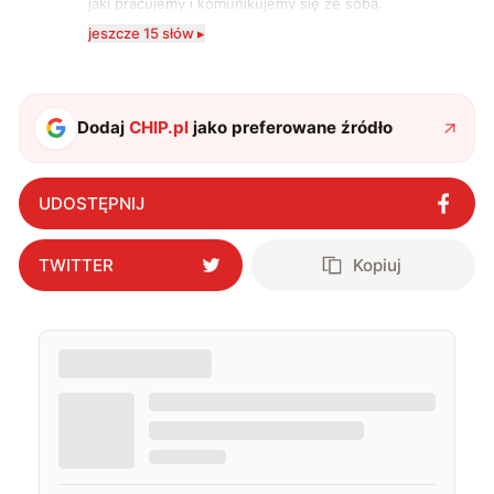
jaki pracujemy i komunikujemy się ze sobą.
Szczególnie interesuje mnie relacja między rozwojem
jeszcze 15 słów ▸
technologii a współczesną popkulturą. W wolnych
chwilach zakopuję się w książkach i komiksach —
najczęściej w fantastyce i wuxia.
Dodaj
CHIP.pl
jako preferowane źródło
UDOSTĘPNIJ
TWITTER
Kopiuj