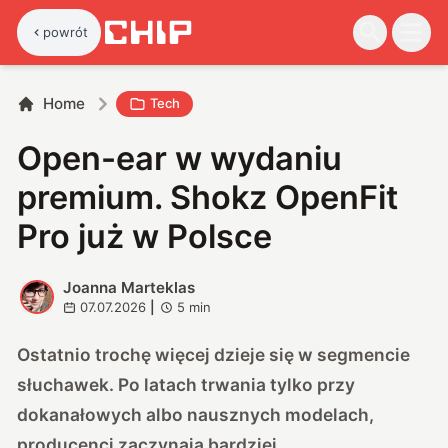
powrót
Home
Tech
Open-ear w wydaniu
premium. Shokz OpenFit
Pro już w Polsce
Joanna Marteklas
J
07.07.2026
|
5
min
Ostatnio trochę więcej dzieje się w segmencie
słuchawek. Po latach trwania tylko przy
dokanałowych albo nausznych modelach,
producenci zaczynają bardziej