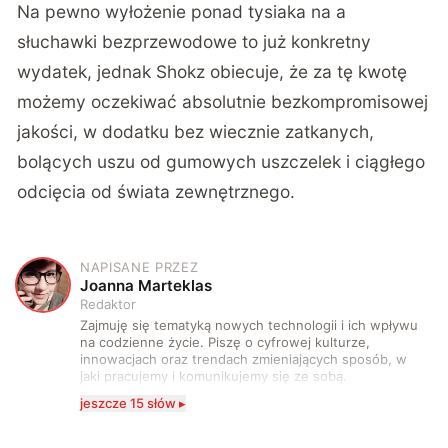
Na pewno wyłożenie ponad tysiaka na a
słuchawki bezprzewodowe to już konkretny
wydatek, jednak Shokz obiecuje, że za tę kwotę
możemy oczekiwać absolutnie bezkompromisowej
jakości, w dodatku bez wiecznie zatkanych,
bolących uszu od gumowych uszczelek i ciągłego
odcięcia od świata zewnętrznego.
NAPISANE PRZEZ
J
Joanna Marteklas
Redaktor
Zajmuję się tematyką nowych technologii i ich wpływu
na codzienne życie. Piszę o cyfrowej kulturze,
innowacjach oraz trendach zmieniających sposób, w
jaki pracujemy i komunikujemy się ze sobą.
Szczególnie interesuje mnie relacja między rozwojem
jeszcze 15 słów ▸
technologii a współczesną popkulturą. W wolnych
chwilach zakopuję się w książkach i komiksach —
najczęściej w fantastyce i wuxia.