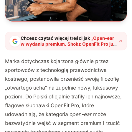
Chcesz czytać więcej treści jak
„
Open-ear
w wydaniu premium. Shokz OpenFit Pro już
w Polsce
"
?
Marka dotychczas kojarzona głównie przez
sportowców z technologią przewodnictwa
kostnego, postanowiła przenieść swoją filozofię
„otwartego ucha” na zupełnie nowy, luksusowy
poziom. Do Polski oficjalnie trafiły ich najnowsze,
flagowe słuchawki OpenFit Pro, które
udowadniają, że kategoria
open-ear
może
bezwstydnie wejść w segment premium i rzucić
wyzwanie tradycyjnemu sprzętowi audio.