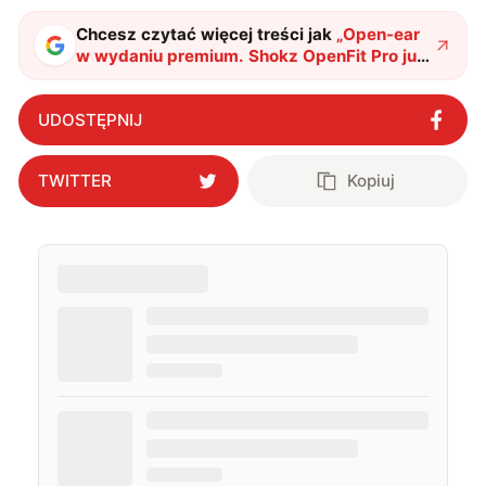
Chcesz czytać więcej treści jak
„
Open-ear
w wydaniu premium. Shokz OpenFit Pro już
w Polsce
"
?
UDOSTĘPNIJ
TWITTER
Kopiuj