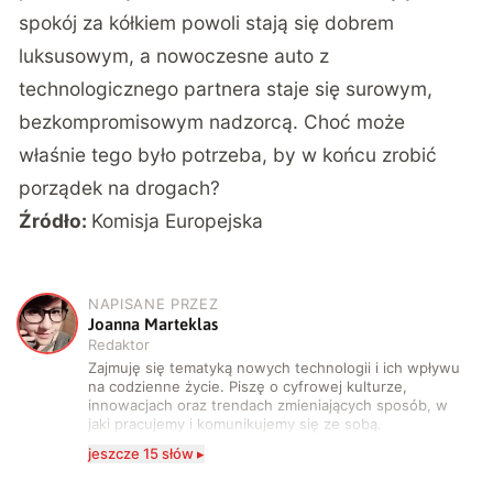
spokój za kółkiem powoli stają się dobrem
luksusowym, a nowoczesne auto z
technologicznego partnera staje się surowym,
bezkompromisowym nadzorcą. Choć może
właśnie tego było potrzeba, by w końcu zrobić
porządek na drogach?
Źródło:
Komisja Europejska
NAPISANE PRZEZ
J
Joanna Marteklas
Redaktor
Zajmuję się tematyką nowych technologii i ich wpływu
na codzienne życie. Piszę o cyfrowej kulturze,
innowacjach oraz trendach zmieniających sposób, w
jaki pracujemy i komunikujemy się ze sobą.
Szczególnie interesuje mnie relacja między rozwojem
jeszcze 15 słów ▸
technologii a współczesną popkulturą. W wolnych
chwilach zakopuję się w książkach i komiksach —