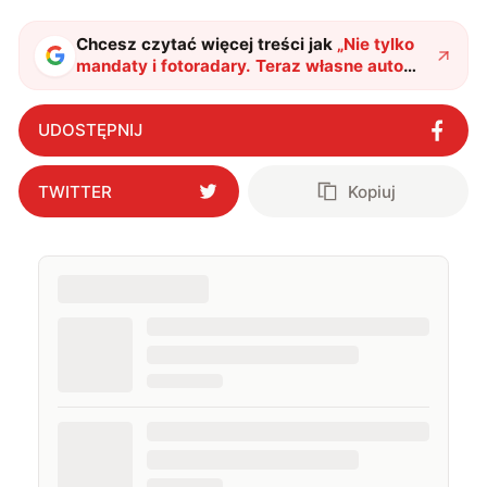
najczęściej w fantastyce i wuxia.
Chcesz czytać więcej treści jak
„
Nie tylko
mandaty i fotoradary. Teraz własne auto
będzie pilnować Cię za kierownicą
"
?
UDOSTĘPNIJ
TWITTER
Kopiuj