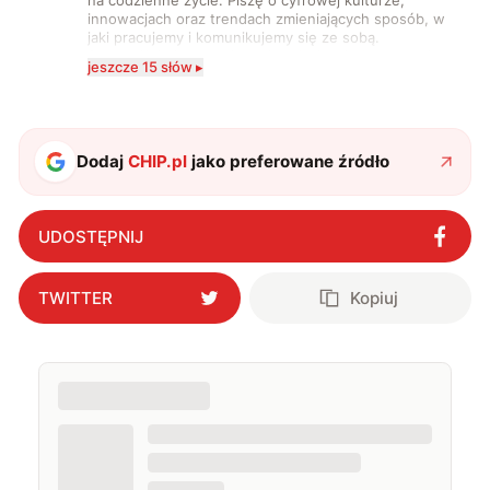
na codzienne życie. Piszę o cyfrowej kulturze,
innowacjach oraz trendach zmieniających sposób, w
jaki pracujemy i komunikujemy się ze sobą.
Szczególnie interesuje mnie relacja między rozwojem
jeszcze 15 słów ▸
technologii a współczesną popkulturą. W wolnych
chwilach zakopuję się w książkach i komiksach —
najczęściej w fantastyce i wuxia.
Dodaj
CHIP.pl
jako preferowane źródło
UDOSTĘPNIJ
TWITTER
Kopiuj