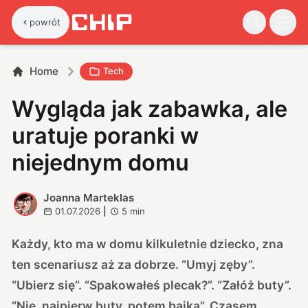
powrót
Home
Tech
Wygląda jak zabawka, ale
uratuje poranki w
niejednym domu
Joanna Marteklas
J
01.07.2026
|
5
min
Każdy, kto ma w domu kilkuletnie dziecko, zna
ten scenariusz aż za dobrze. “Umyj zęby”.
“Ubierz się”. “Spakowałeś plecak?”. “Załóż buty”.
“Nie, najpierw buty, potem bajka”. Czasem