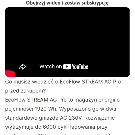
Obejrzyj wideo i zostaw subskrypcję:
Co musisz wiedzieć o EcoFlow STREAM AC Pro
przed zakupem?
EcoFlow STREAM AC Pro to magazyn energii o
pojemności 1920 Wh. Wyposażono go w dwa
standardowe gniazda AC 230V. Rozwiązanie
wytrzymuje do 6000 cykli ładowania przy