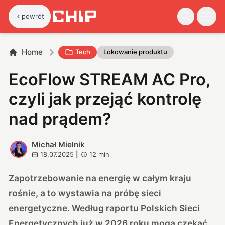
powrót
Home
Tech
Lokowanie produktu
EcoFlow STREAM AC Pro,
czyli jak przejąć kontrolę
nad prądem?
Michał Mielnik
M
18.07.2025
|
12
min
Zapotrzebowanie na energię w całym kraju
rośnie, a to wystawia na próbę sieci
energetyczne. Według raportu Polskich Sieci
Energetycznych już w 2026 roku mogą czekać