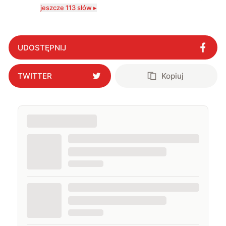
wciągająca co telefony, a rozwój technologii sprawił,
jeszcze 113 słów ▸
że do urządzeń mobilnych dołączył też inny sprzęt
elektroniczny. Dzisiaj moje biurko zasypuje każdy
rodzaj sprzętu, a o sieci 5G mogę mówić obudzony w
środku nocy. Od 2019 roku śledzę i opisuję ruchy
antykomórkowe w Polsce i na świecie. Poziom
UDOSTĘPNIJ
wylewanego przez nie hejtu świadczy o tym, że robię
to dobrze. Na przestrzeni ostatnich lat moje teksty
pojawiały się na łamach serwisów GamingSociety, Gry-
TWITTER
Kopiuj
Online i PCWorld.pl, a od 2020 roku jestem związany z
WhatNext.pl, gdzie jestem zastępcą redaktora
naczelnego. Życie prywatne łączę z zawodowym,
interesując się nowymi technologiami, ale nie
pogardzę dobrą muzyką, serialem, grami
komputerowymi czy sportem.