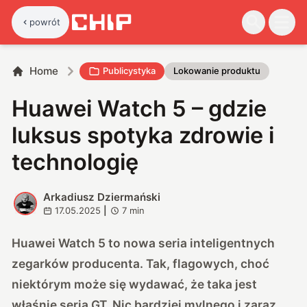
powrót
Home
Publicystyka
Lokowanie produktu
Huawei Watch 5 – gdzie
luksus spotyka zdrowie i
technologię
Arkadiusz Dziermański
A
17.05.2025
|
7
min
Huawei Watch 5 to nowa seria inteligentnych
zegarków producenta. Tak, flagowych, choć
niektórym może się wydawać, że taka jest
właśnie seria GT. Nic bardziej mylnego i zaraz