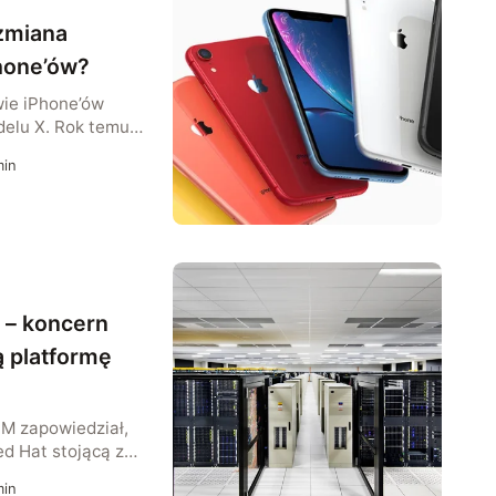
zmiana
hone’ów?
ie iPhone’ów
elu X. Rok temu,
ch arabskimi
in
j zmiany wraz z
XR. Tymczasem
ków, za miesiąc
elefonów Apple
 modyfikacja.
ncern z Cupertino
 – koncern
 platformę
BM zapowiedział,
ed Hat stojącą za
trybucji open-
in