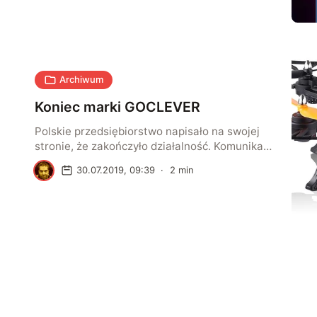
dostarczanych do sklepów) smartfonów,
przegrywając po raz pierwszy z Huawei. Zanim
zarejestrowały to najbardziej znane
pracownie badawcze, wcześniej takie sygnały
zaczęły przychodzić z mniejszych ośrodków.
Teraz być może mamy podobną sytuację. Z […]
Archiwum
Koniec marki GOCLEVER
Polskie przedsiębiorstwo napisało na swojej
stronie, że zakończyło działalność. Komunikat
koncentruje się na zamknięciu serwisu
D
30.07.2019, 09:39
·
2
min
gwarancyjnego dla sprzętu GOCLEVER: –
Produkty, które zostały naprawione przed
datą ogłoszenia upadłości, zostaną
niezwłocznie odesłane do klientów w
najbliższych dniach. Natomiast produkty, które
nie zostały naprawione, zostaną odesłane do
właścicieli bez naprawy, jednakże właściciele
tych produktów mają możliwość zgłaszania
[…]