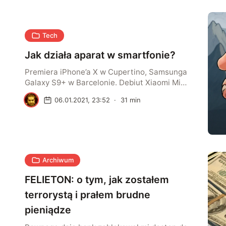
Tech
Jak działa aparat w smartfonie?
Premiera iPhone’a X w Cupertino, Samsunga
Galaxy S9+ w Barcelonie. Debiut Xiaomi Mi
Mix 2S w Szanghaju i Huaweia P20 Pro w
D
06.01.2021, 23:52
·
31
min
Paryżu. Podczas każdej z tych prezentacji
nowych flagowców producenci bardzo dużo
uwagi poświęcali rozbudowanym funkcjom
fotograficznym. Bo dla większości
użytkowników to kluczowa cecha – w czasach
fotografii smartfonowej.
Archiwum
FELIETON: o tym, jak zostałem
terrorystą i prałem brudne
pieniądze