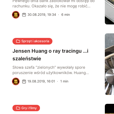
Pewnego dnia bank zablokował mi dostęp do
rachunku. Okazało się, że nie mogę robić
przelewów, płacić kartą, ani wypłacać
D
30.08.2019, 19:34
·
6
min
pieniędzy z bankomatu. Krótko mówiąc, nie
mam możliwości korzystania z pieniędzy na
koncie. Powód brzmiał prozaicznie i na pozór
niewiarygodnie.
Sprzęt i akcesoria
Jensen Huang o ray tracingu …i
szaleństwie
Słowa szefa “zielonych” wywołały spore
poruszenie wśród użytkowników. Huang
stwierdził podczas rozmowy z inwestorami: –
D
19.08.2019, 16:01
·
1
min
Jeśli ktoś zamierza kupić nową kartę
graficzną, która ma mu służyć 2, 3, 4 lata, i nie
obsługiwać ray tracingu, to jest po prostu
szalone – ocenił ostro CEO NVIDII. Krytycy
wypowiedzi Jensena Huanga podkreślają, że
Gry i filmy
choć ray tracing daje oczywiście […]