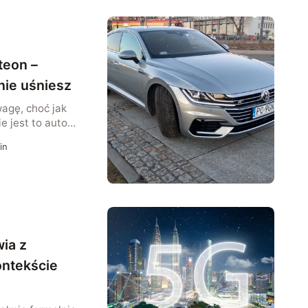
teon –
nie uśniesz
agę, choć jak
e jest to auto
 jest łatwo opisowo
in
gam po zwrot:
utem sportowym”.
szczegółowo
funkcjom
. Do czego służą?
ia z
ontekście