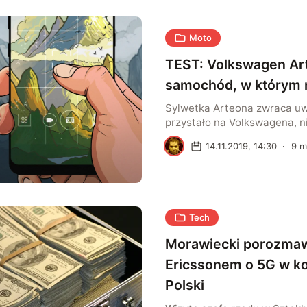
Moto
TEST: Volkswagen Ar
samochód, w którym 
Sylwetka Arteona zwraca uw
przystało na Volkswagena, ni
estetycznie “krzykliwe”. Nie
D
14.11.2019, 14:30
·
9
m
je sklasyfikować. Zwykle się
“coś pomiędzy limuzyną a a
W srebrno-szarej maszynie 
przyjrzeliśmy się ciekawym 
Emergency Assist i PreCrash
Tech
Morawiecki porozmaw
Ericssonem o 5G w k
Polski