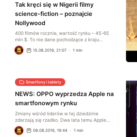
Tak kręci się w Nigerii filmy
science-fiction – poznajcie
Nollywood
400 filmów rocznie, wartość rynku – 45-65
mln $. To nie dane pochodzące z kraju
czołówki światowego kina, ale z Nigerii, gdzie
D
15.08.2019, 21:07
·
1
min
od wielu lat kwitnie branża określana jako
Nollywood (połączenie słów Nigeria i
Hollywood). Kręceniem produkcji
naśladujących w formie zachodnie, a
opowiadających afrykańskie historie zajmują
Smartfony i tablety
się czasem małe, kilkuosobowe zespoły
korzystające z telefonu jako […]
NEWS: OPPO wyprzedza Apple na
smartfonowym rynku
Zmiany wśród liderów w tej dziedzinie
zdarzają się rzadko. Dwa lata temu Apple
opuściło zajmowaną długo 2 pozycję pod
D
08.08.2019, 19:44
·
1
min
względem liczby sprzedawanych (ściśle: