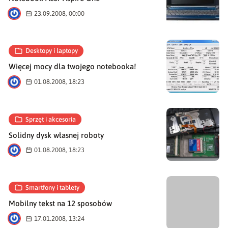
K
23.09.2008, 00:00
Desktopy i laptopy
Więcej mocy dla twojego notebooka!
K
01.08.2008, 18:23
Sprzęt i akcesoria
Solidny dysk własnej roboty
K
01.08.2008, 18:23
Smartfony i tablety
Mobilny tekst na 12 sposobów
K
17.01.2008, 13:24