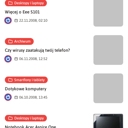
Desktopy i laptopy
Więcej o Eee S101
K
22.11.2008, 02:10
Archiwum
Czy wirusy zaatakują twój telefon?
K
06.11.2008, 12:52
Smartfony i tablety
Dotykowe komputery
K
06.10.2008, 13:45
Desktopy i laptopy
Notebook Acer Aspire One