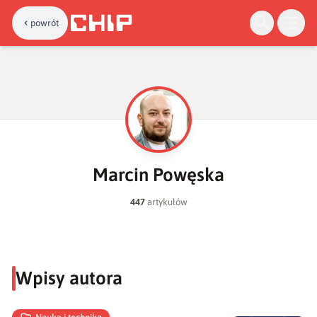
powrót
M
Marcin Powęska
447
artykułów
Wpisy autora