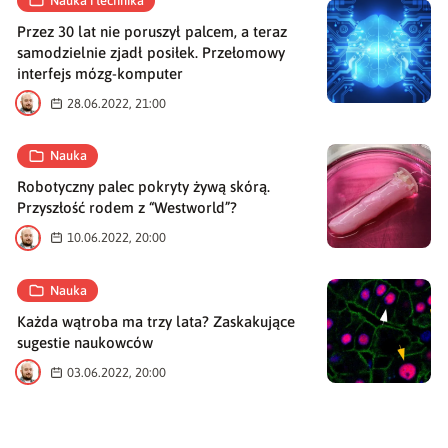
Nauka i technika
Przez 30 lat nie poruszył palcem, a teraz
samodzielnie zjadł posiłek. Przełomowy
interfejs mózg-komputer
M
28.06.2022, 21:00
Nauka
Robotyczny palec pokryty żywą skórą.
Przyszłość rodem z “Westworld”?
M
10.06.2022, 20:00
Nauka
Każda wątroba ma trzy lata? Zaskakujące
sugestie naukowców
M
03.06.2022, 20:00