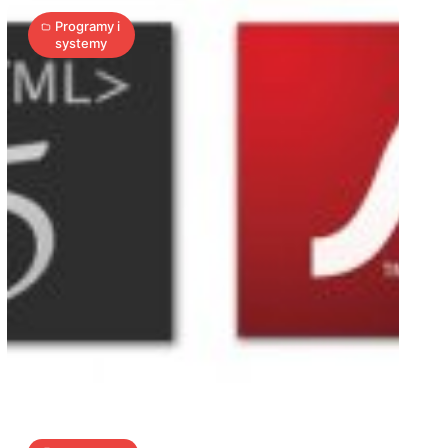
Programy i
systemy
Adobe
kocha
Apple’a
2
A
13.05.2010
|
min