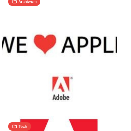
Archiwum
Lightroom
2.7,
Camera
Raw
5.7
i
1
A
08.04.2010
|
min
DNG
Converter
5.7
Tech