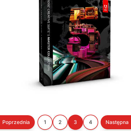
Poprzednia
1
2
3
4
Następna