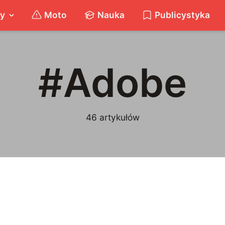
ty
Moto
Nauka
Publicystyka
#
Adobe
46
artykułów
Adobe
prezentuje
aplikacje
Tablet
Touch
5
A
04.10.2011
|
min