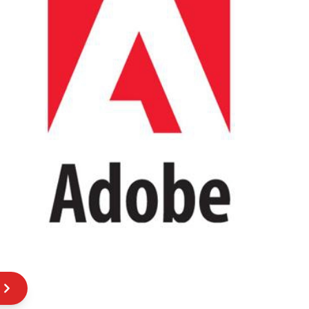
oceniane
przez
użytkowników