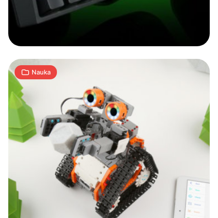
dziecko
programowania
1
S
22.10.2017
|
min
Nauka