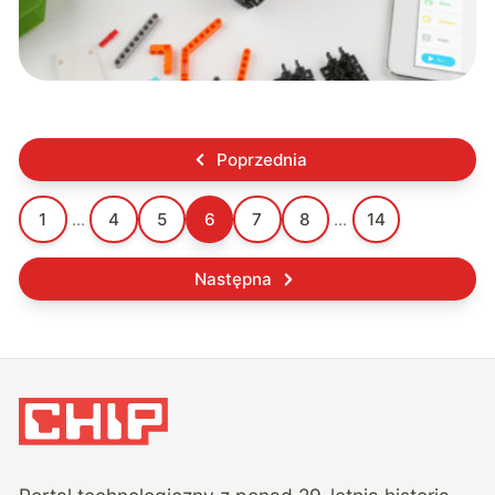
Poprzednia
1
...
4
5
6
7
8
...
14
Następna