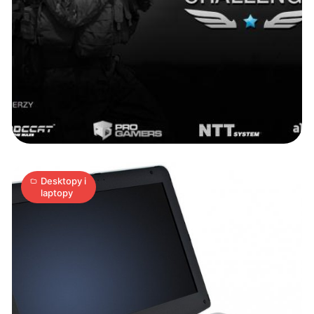
NTT
Pearl
W
333M
3
A
|
19.05.2010
min
Desktopy i
laptopy