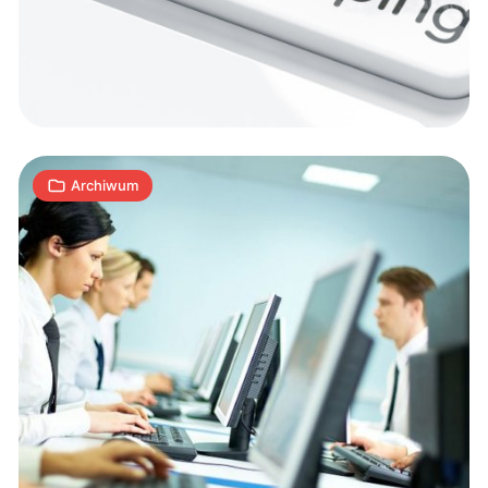
w
pracy?
1
M
12.04.2018
|
min
Archiwum