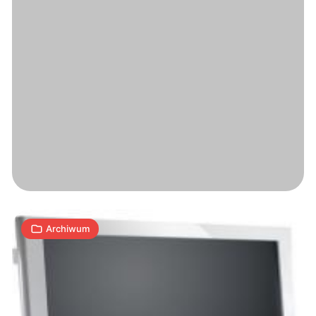
Telewizor
LCD
Loewe
Connect
37
1
Full-
A
|
24.10.2008
min
HD
DR+
Archiwum