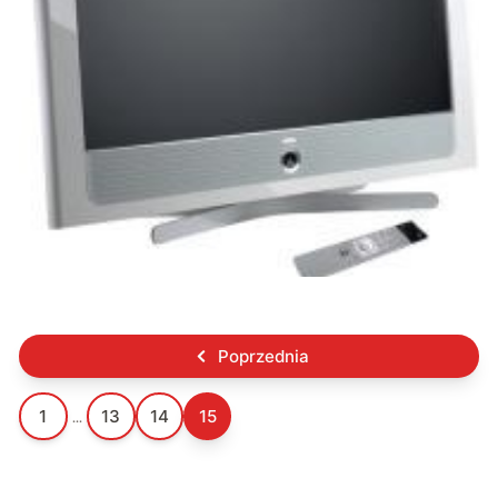
Poprzednia
1
13
14
15
...