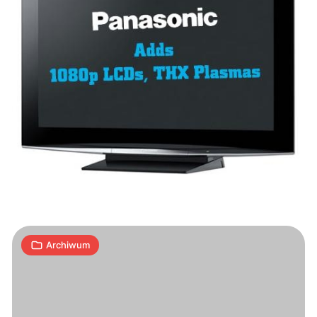
Zmniejszenie
zużycia
prądu
przez
telewizory
1
plazmowe
A
|
19.12.2008
min
Archiwum