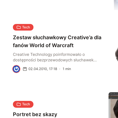
nagrywania filmów w rozdzielczości HD Ready
– 720p.
Tech
Zestaw słuchawkowy Creative’a dla
fanów World of Warcraft
Creative Technology poinformowało o
dostępności bezprzewodowych słuchawek
Creative Sound Blaster w wersji dla fanów
A
02.04.2010, 17:18
·
1
min
kultowego World of Warcraft.
Tech
Portret bez skazy