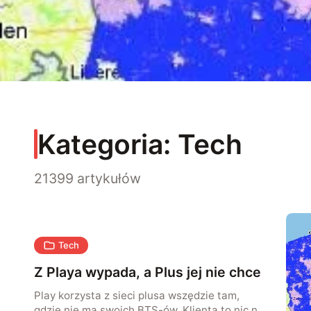
Kategoria:
Tech
21399 artykułów
Tech
Z Playa wypada, a Plus jej nie chce
Play korzysta z sieci plusa wszędzie tam,
gdzie nie ma swoich BTS-ów. Klienta to nic nie