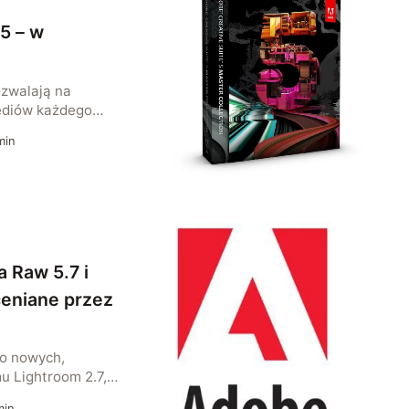
5 – w
ozwalają na
ediów każdego
u, przez film,
in
tywne aplikacje po
 Raw 5.7 i
ceniane przez
o nowych,
u Lightroom 2.7,
 oraz DNG
in