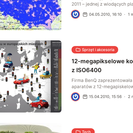
2011 – jednej z wiodących pl
projektowania i tworzenia d
A
04.05.2010, 16:10
·
1
m
3D.
Sprzęt i akcesoria
12-megapikselowe k
z ISO6400
Firma BenQ zaprezentowała
aparatów z 12-megapiskelow
cala z serii Classic: C1250 (
A
15.04.2010, 15:56
·
2
m
(srebrny) – następcy modelu
Tech