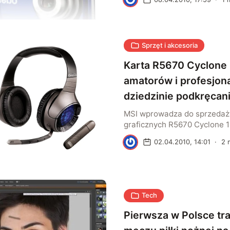
Converter 5.7 dostępnych d
serwisie Adobe Labs.
Sprzęt i akcesoria
Karta R5670 Cyclone 
amatorów i profesjon
dziedzinie podkręcan
MSI wprowadza do sprzedaży
graficznych R5670 Cyclone 1
unowocześnionym systemem 
A
02.04.2010, 14:01
·
2
m
Tech
Pierwsza w Polsce tr