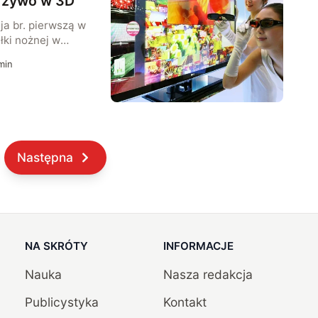
a żywo w 3D
a br. pierwszą w
łki nożnej w
i standardzie HD.
min
ierwszych w
o.
Następna
NA SKRÓTY
INFORMACJE
Nauka
Nasza redakcja
Publicystyka
Kontakt