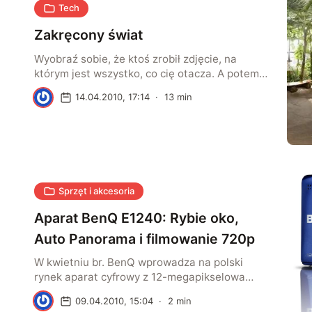
Tech
Zakręcony świat
Wyobraź sobie, że ktoś zrobił zdjęcie, na
którym jest wszystko, co cię otacza. A potem
zwinął je w kulkę, którą możesz oglądać od
A
14.04.2010, 17:14
·
13
min
wewnątrz. Brzmi to trochę jak bajka, ale na
tym właśnie polega niezwykłość panoram
sferycznych.
Sprzęt i akcesoria
Aparat BenQ E1240: Rybie oko,
Auto Panorama i filmowanie 720p
W kwietniu br. BenQ wprowadza na polski
rynek aparat cyfrowy z 12-megapikselowa
matrycą – E1240 z kilkoma nowymi, ciekawymi
A
09.04.2010, 15:04
·
2
min
funkcjami m.in. Auto Panorama, Fisheye i