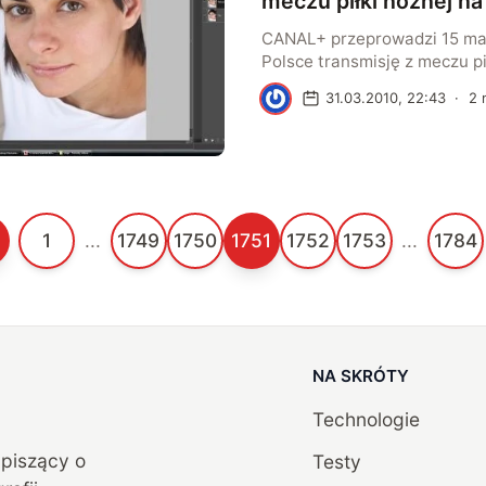
meczu piłki nożnej n
CANAL+ przeprowadzi 15 maj
Polsce transmisję z meczu pi
technologii stereoskopowej 
A
31.03.2010, 22:43
·
2
Będzie to również jedna z p
Europie produkcji 3D na żyw
1
...
1749
1750
1751
1752
1753
...
1784
NA SKRÓTY
Technologie
, piszący o
Testy