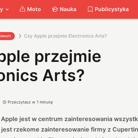
ty
Moto
Nauka
Publicystyka
Czy Apple przejmie Electronics Arts?
hiwum
pple przejmie
onics Arts?
Przeczytasz w
1
minutę
a Apple jest w centrum zainteresowania wszyst
est rzekome zainteresowanie firmy z Cuperti