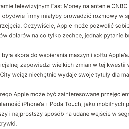
ramie telewizyjnym Fast Money na antenie CNBC
ób obydwie firmy miałyby prowadzić rozmowy w s
ejęcia. Oczywiście, Apple może pozwolić sobi
dów dolarów na co tylko zechce, jednak pytanie b
e była skora do wspierania maszyn i softu Apple’a
ficjalnej zapowiedzi wielkich zmian w tej kwestii
City wciąż niechętnie wydaje swoje tytuły dla m
ego Apple może być zainteresowane przejęciem 
arność iPhone’a i iPoda Touch, jako mobilnych pl
szy i najprostszy sposób na udane wejście w se
zrywki.