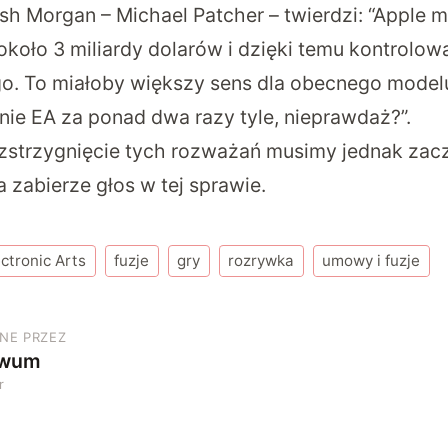
sh Morgan – Michael Patcher – twierdzi: “Apple 
około 3 miliardy dolarów i dzięki temu kontrolow
o. To miałoby większy sens dla obecnego mode
enie EA za ponad dwa razy tyle, nieprawdaż?”.
zstrzygnięcie tych rozważań musimy jednak zacz
 zabierze głos w tej sprawie.
ectronic Arts
fuzje
gry
rozrywka
umowy i fuzje
NE PRZEZ
iwum
r