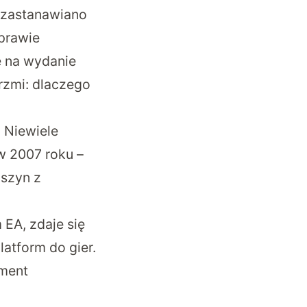
 zastanawiano
prawie
e na wydanie
rzmi: dlaczego
. Niewiele
 w 2007 roku –
aszyn z
EA, zdaje się
atform do gier.
gment