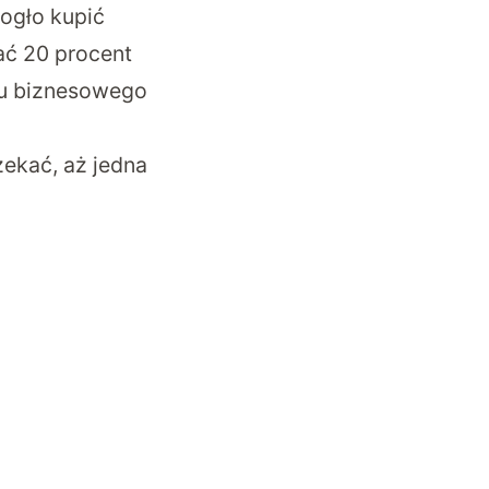
mogło kupić
ać 20 procent
lu biznesowego
ekać, aż jedna