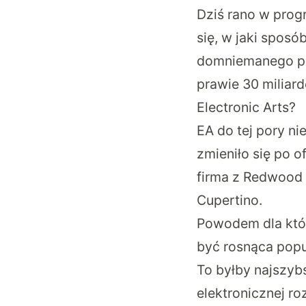
Dziś rano w prog
się, w jaki spos
domniemanego prz
prawie 30 miliar
Electronic Arts?
EA do tej pory ni
zmieniło się po o
firma z Redwood 
Cupertino.
Powodem dla któr
być rosnąca popul
To byłby najszyb
elektronicznej ro