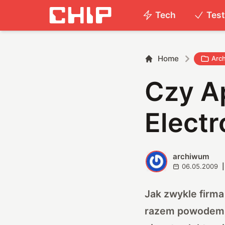
Tech
Tes
Home
Arc
Czy A
Electr
archiwum
A
06.05.2009
|
Jak zwykle firm
razem powodem j