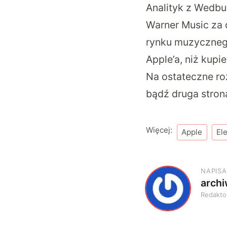
Analityk z Wedbu
Warner Music za 
rynku muzyczneg
Apple’a, niż kupi
Na ostateczne ro
bądź druga strona
Więcej:
Apple
El
NAPISA
arch
A
Redakto