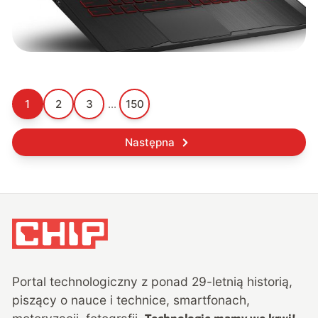
1
2
3
...
150
Następna
Portal technologiczny z ponad
29
-letnią historią,
piszący o nauce i technice, smartfonach,