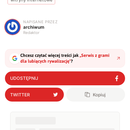
NAPISANE PRZEZ
A
archiwum
Redaktor
Chcesz czytać więcej treści jak
„
Serwis z grami
dla lubiących rywalizację
"
?
UDOSTĘPNIJ
TWITTER
Kopiuj