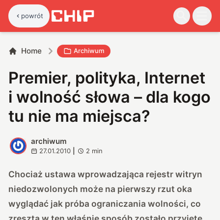
powrót
Home
Archiwum
Premier, polityka, Internet
i wolność słowa – dla kogo
tu nie ma miejsca?
archiwum
A
27.01.2010
|
2
min
Chociaż ustawa wprowadzająca rejestr witryn
niedozwolonych może na pierwszy rzut oka
wyglądać jak próba ograniczania wolności, co
zresztą w ten właśnie sposób zostało przyjęte