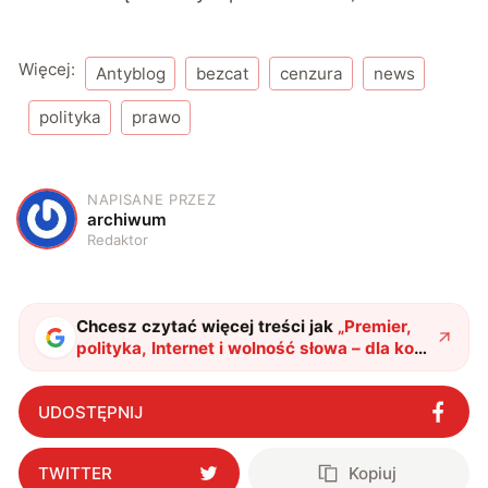
Więcej:
Antyblog
bezcat
cenzura
news
polityka
prawo
NAPISANE PRZEZ
A
archiwum
Redaktor
Chcesz czytać więcej treści jak
„
Premier,
polityka, Internet i wolność słowa – dla kogo
tu nie ma miejsca?
"
?
UDOSTĘPNIJ
TWITTER
Kopiuj