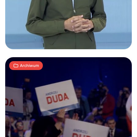
Andrzeja
Dudy
kupił
w
3
kampanii
S
14.09.2018
|
min
kilka
tysięcy
Archiwum
komentarzy
Microsoft