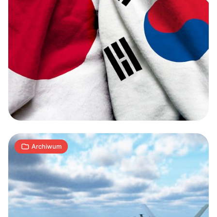
Iran
zestrzelił
amerykańskiego
drona
wojskowego
1
K
20.06.2019
|
min
Archiwum