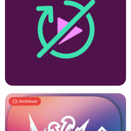
Facebook
przed
polskim
sądem
1
M
03.07.2019
|
min
Archiwum