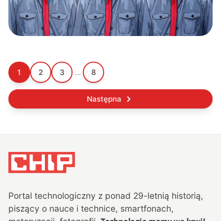
1
2
3
...
8
Następna
Portal technologiczny z ponad
29
-letnią historią,
piszący o nauce i technice, smartfonach,