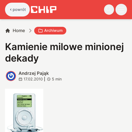
powrót
Home
Archiwum
Kamienie milowe minionej
dekady
Andrzej Pająk
A
17.02.2010
|
5
min