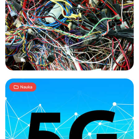
5G:
wstępny
standard
zaakceptowany
2
W
22.12.2017
|
min
Nauka