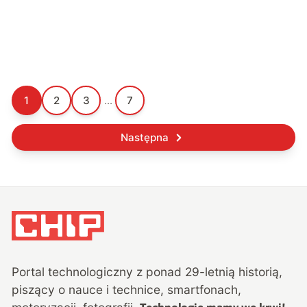
1
2
3
...
7
Następna
Portal technologiczny z ponad
29
-letnią historią,
piszący o nauce i technice, smartfonach,