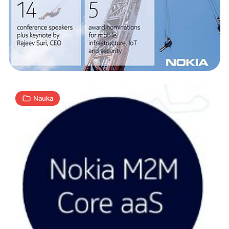
przedstawia
“Nokia
worldwide
IoT
2
network
A
23.02.2017
|
min
grid”
Nauka
Mimosa,
czyli