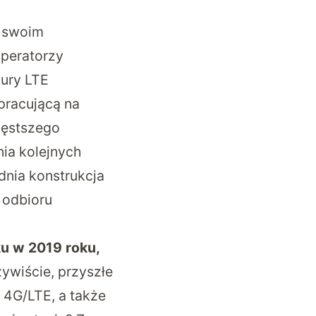
w swoim
operatorzy
tury LTE
pracującą na
gęstszego
nia kolejnych
nia konstrukcja
 odbioru
ku w 2019 roku,
ywiście, przyszłe
 4G/LTE, a także