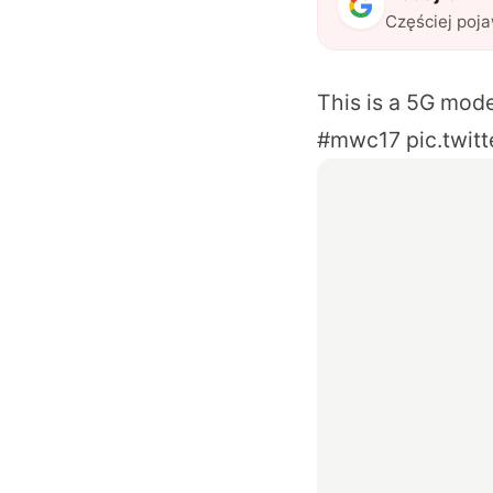
Częściej poj
This is a 5G mode
#mwc17
pic.twi