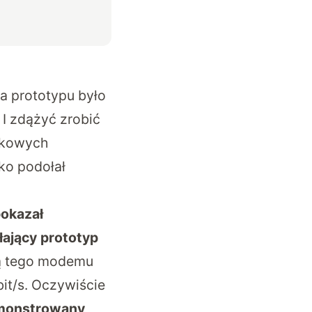
a prototypu było
 I zdążyć zrobić
órkowych
ko podołał
pokazał
ający prototyp
ą tego modemu
it/s. Oczywiście
monstrowany