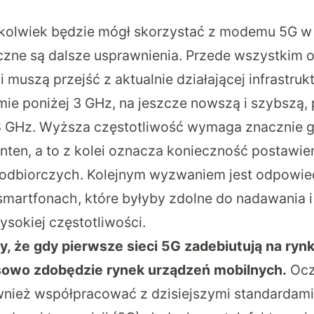
okolwiek będzie mógł skorzystać z modemu 5G 
czne są dalsze usprawnienia. Przede wszystkim 
 muszą przejść z aktualnie działającej infrastruk
mie poniżej 3 GHz, na jeszcze nowszą i szybszą, 
28 GHz. Wyższa częstotliwość wymaga znacznie 
nten, a to z kolei oznacza konieczność postawie
odbiorczych. Kolejnym wyzwaniem jest odpowied
martfonach, które byłyby zdolne do nadawania i
ysokiej częstotliwości.
 że gdy pierwsze sieci 5G zadebiutują na ryn
wo zdobędzie rynek urządzeń mobilnych.
Ocz
wnież współpracować z dzisiejszymi standardami