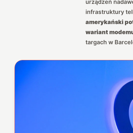
urządzeń nadawc
infrastruktury t
amerykański pot
wariant modemu
targach w Barcel