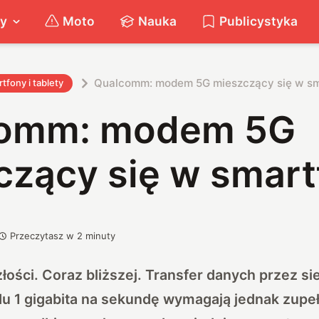
ty
Moto
Nauka
Publicystyka
Qualcomm: modem 5G mieszczący się w sm
tfony i tablety
omm: modem 5G
czący się w smart
Przeczytasz w
2
minuty
złości. Coraz bliższej. Transfer danych przez 
du 1 gigabita na sekundę wymagają jednak zupe