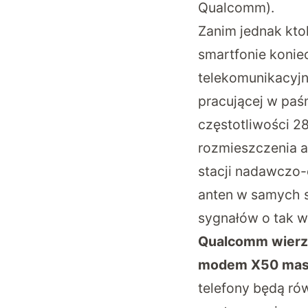
Qualcomm).
Zanim jednak kt
smartfonie konie
telekomunikacyjni
pracującej w paś
częstotliwości 
rozmieszczenia a
stacji nadawczo-
anten w samych s
sygnałów o tak w
Qualcomm wierzy,
modem X50 maso
telefony będą ró