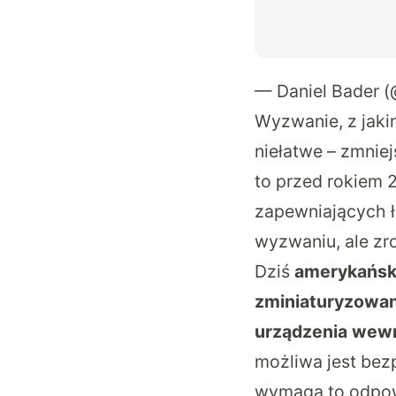
— Daniel Bader 
Wyzwanie, z jaki
niełatwe – zmniej
to przed rokiem 
zapewniających ł
wyzwaniu, ale zr
Dziś
amerykański
zminiaturyzowan
urządzenia wewn
możliwa jest bez
wymaga to odpowi