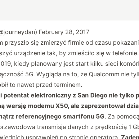
(@journeydan)
February 28, 2017
m przyszło się zmierzyć firmie od czasu pokazani
szyć urządzenie tak, by zmieściło się w telefonie.
2019, kiedy planowany jest start kilku sieci kom
ączność 5G. Wygląda na to, że Qualcomm nie tyl
obił to nawet przed terminem.
 potentat elektroniczny z San Diego nie tylko 
ą wersję modemu X50, ale zaprezentował dział
ątrz referencyjnego smartfonu 5G
. Za pomoc
przewodowa transmisja danych z prędkością 1 Gb
ednich usprawnień po stronie operatora.
Zade