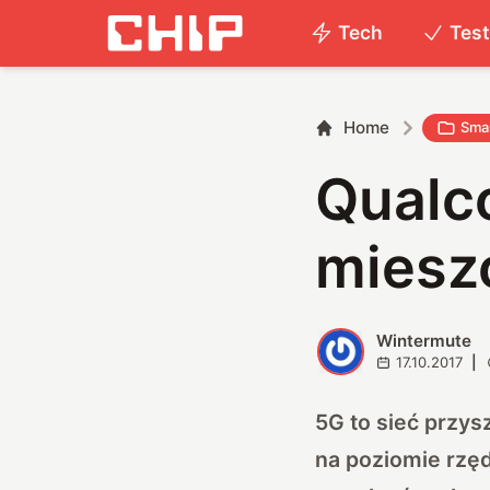
Tech
Tes
Home
Smar
Qualc
miesz
Wintermute
W
17.10.2017
|
5G to sieć przys
na poziomie rzę