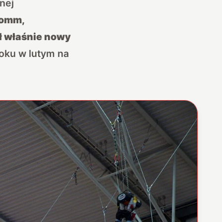
nej
omm,
ł właśnie nowy
oku w lutym na