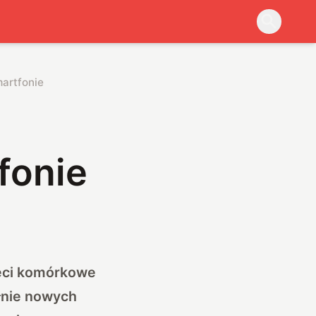
artfonie
fonie
sieci komórkowe
łnie nowych