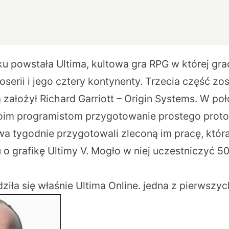
 powstała Ultima, kultowa gra RPG w której gr
serii i jego cztery kontynenty. Trzecia część zo
ą założył Richard Garriott – Origin Systems. W poł
swoim programistom przygotowanie prostego proto
dwa tygodnie przygotowali zleconą im pracę, któ
 o grafikę Ultimy V. Mogło w niej uczestniczyć 5
ziła się właśnie Ultima Online. jedna z pierwszy