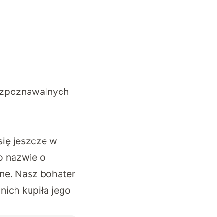
rozpoznawalnych
się jeszcze w
o nazwie o
mne. Nasz bohater
nich kupiła jego