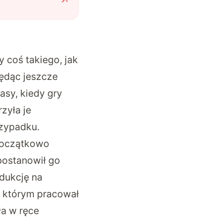
 coś takiego, jak
będąc jeszcze
asy, kiedy gry
rzyła je
rzypadku.
 Początkowo
postanowił go
dukcję na
w którym pracował
ła w ręce