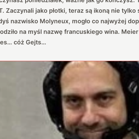
. Zaczynali jako płotki, teraz są ikoną nie tylko s
iedyś nazwisko Molyneux, mogło co najwyżej do
wodziło na myśl nazwę francuskiego wina. Meier
tes… cóż Gejts…