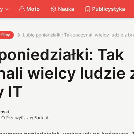
ty
Moto
Nauka
Publicystyka
Lubię poniedziałki: Tak zaczynali wielcy ludzie z br
i filmy
poniedziałki: Tak
ali wielcy ludzie 
 IT
nski
Przeczytasz w
6
minut
czynasz poniedziałek, ważne jak go kończysz.