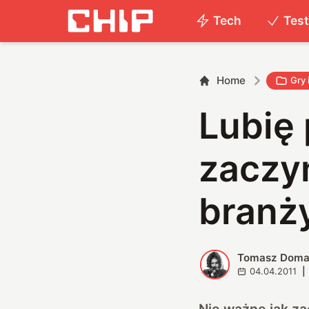
Tech
Tes
Home
Gry 
Lubię 
zaczyn
branży
Tomasz Doma
T
04.04.2011
|
Nie ważne jak za