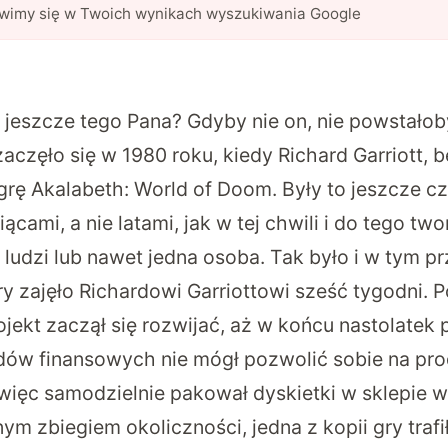
awimy się w Twoich wynikach wyszukiwania Google
 jeszcze tego Pana? Gdyby nie on, nie powstałoby
częło się w 1980 roku, kiedy Richard Garriott, 
ł grę Akalabeth: World of Doom. Były to jeszcze cz
ącami, a nie latami, jak w tej chwili i do tego two
 ludzi lub nawet jedna osoba. Tak było i w tym p
gry zajęło Richardowi Garriottowi sześć tygodni.
jekt zaczął się rozwijać, aż w końcu nastolatek 
ów finansowych nie mógł pozwolić sobie na pro
więc samodzielnie pakował dyskietki w sklepie 
m zbiegiem okoliczności, jedna z kopii gry trafi