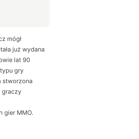
acz mógł
stała już wydana
owie lat 90
typu gry
ra stworzona
0 graczy
ch gier MMO.