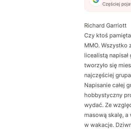
Częściej poj
Richard Garriott
Czy ktoś pamięta
MMO. Wszystko za
licealistą napisa
tworzyło się miesi
najczęściej grupa
Napisanie całej 
hobbystyczny pro
wydać. Ze względ
masową skalę, a 
w wakacje. Dziwny