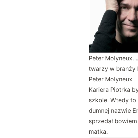
Peter Molyneux. 
twarzy w branży 
Peter Molyneux
Kariera Piotrka b
szkole. Wtedy to
dumnej nazwie En
sprzedał bowiem d
matka.