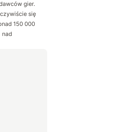
ydawców gier.
czywiście się
ponad 150 000
h nad