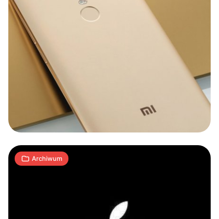
5
rzeczy,
które
Steve
Jobs
2
zostawił
T
06.10.2011
|
min
światu.
Archiwum