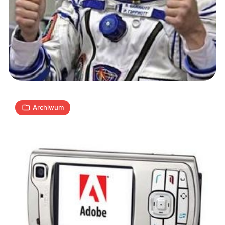
otwarty
Steve’a
Jobsa
w
2
sprawie
A
29.04.2010
|
min
Flasha
Archiwum
Jobs