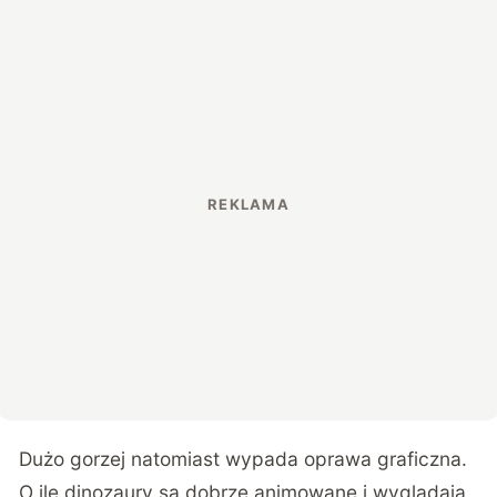
Dużo gorzej natomiast wypada oprawa graficzna.
O ile dinozaury są dobrze animowane i wyglądają