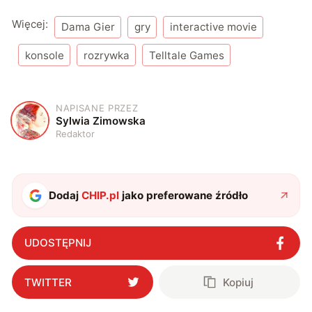
Więcej:
Dama Gier
gry
interactive movie
konsole
rozrywka
Telltale Games
NAPISANE PRZEZ
S
Sylwia Zimowska
Redaktor
Dodaj
CHIP.pl
jako preferowane źródło
UDOSTĘPNIJ
TWITTER
Kopiuj