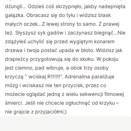
dżungli… Gdzieś coś skrzypnęło, jakby nadepnięta
gałązka. Obracasz się do tyłu i widzisz blask
małych oczek…Z lewej strony to samo. Z prawej
też. Słyszysz syk gadów i zaczynasz biegnąć…Nie
zdążyłeś uchylić się przed wygiętym konarem
drzewa i twoja postać upada w błoto. Widzisz jak
drapieżcy przygotowują się do skoku. W pokoju
jest ciemno, pad wibruje, a obok trzy osoby
krzyczą ” wciskaj R1!!!!!”. Adrenalina paraliżuje
mózg i wciskasz nie ten przycisk, przez co
możecie oglądać jedną z wielu sekwencji filmowej
śmierci. Jeśli nie chcecie ogłuchnąć od krzyku –
nie grajcie z przyjaciółmi;)