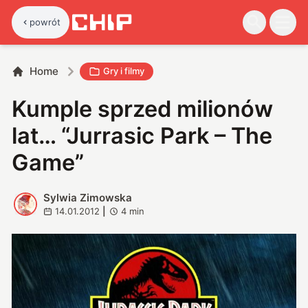
powrót
Home
Gry i filmy
Kumple sprzed milionów
lat… “Jurrasic Park – The
Game”
Sylwia Zimowska
S
14.01.2012
|
4
min