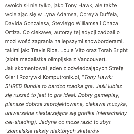
swoich sił nie tylko, jako Tony Hawk, ale także
wcielając się w Lyna Adamsa, Corey’a Duffela,
Davida Gonzalesa, Stevie’go Williamsa i Chaza
Ortiza. Co ciekawe, autorzy tej edycji zadbali o
możliwość zagrania najlepszymi snowborderami,
takimi jak: Travis Rice, Louie Vito oraz Torah Bright
(złota medalistka olimpijska z Vancouver).
Jak skomentował jeden z odwiedzających Strefę
Gier i Rozrywki Komputronik.pl, “
Tony Hawk:
SHRED Bundle to bardzo rzadka gra. Jeśli lubisz
się ruszać to jest to gra ideał. Dobry gameplay,
plansze dobrze zaprojektowane, ciekawa muzyka,
uniwersalna niestarzejąca się grafika (nienachalny
cel-shading). Jedyne co może razić to zbyt
“ziomalskie teksty niektórych skaterów