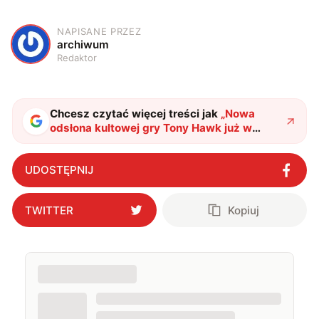
NAPISANE PRZEZ
A
archiwum
Redaktor
Chcesz czytać więcej treści jak
„
Nowa
odsłona kultowej gry Tony Hawk już w
Polsce!
"
?
UDOSTĘPNIJ
TWITTER
Kopiuj