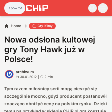
powrót
Home
Gry i filmy
Nowa odsłona kultowej
gry Tony Hawk już w
Polsce!
archiwum
A
30.01.2012
|
2
min
Tym razem miłośnicy serii mogą cieszyć się
szczególnie mocno, gdyż producent postanowił
znacząco obniżyć cenę na polskim rynku. Dzięki
temu na przykład w
sklepie CHIP.pl
gra kosztuje