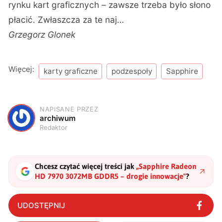
rynku kart graficznych – zawsze trzeba było słono
płacić. Zwłaszcza za te naj…
Grzegorz Glonek
Więcej:
karty graficzne
podzespoły
Sapphire
NAPISANE PRZEZ
A
archiwum
Redaktor
Chcesz czytać więcej treści jak
„
Sapphire Radeon
HD 7970 3072MB GDDR5 – drogie innowacje
"
?
UDOSTĘPNIJ