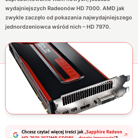
wydajniejszych Radeonów HD 7000. AMD jak
zwykle zaczęło od pokazania najwydajniejszego
jednordzeniowca wśród nich – HD 7970.
Chcesz czytać więcej treści jak
„
Sapphire Radeon
HD 7970 3072MB GDDR5 – drogie innowacje
"
?