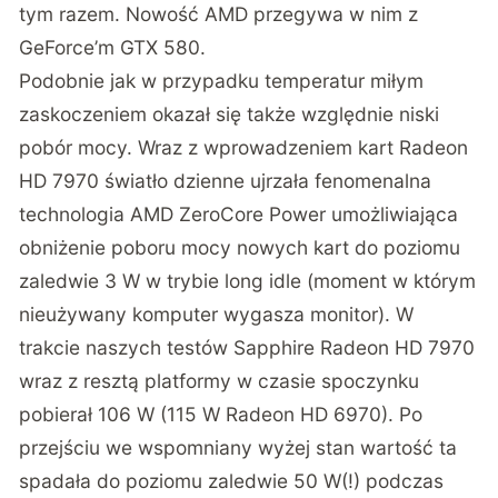
tym razem. Nowość AMD przegywa w nim z
GeForce’m GTX 580.
Podobnie jak w przypadku temperatur miłym
zaskoczeniem okazał się także względnie niski
pobór mocy. Wraz z wprowadzeniem kart Radeon
HD 7970 światło dzienne ujrzała fenomenalna
technologia AMD ZeroCore Power umożliwiająca
obniżenie poboru mocy nowych kart do poziomu
zaledwie 3 W w trybie long idle (moment w którym
nieużywany komputer wygasza monitor). W
trakcie naszych testów Sapphire Radeon HD 7970
wraz z resztą platformy w czasie spoczynku
pobierał 106 W (115 W Radeon HD 6970). Po
przejściu we wspomniany wyżej stan wartość ta
spadała do poziomu zaledwie 50 W(!) podczas