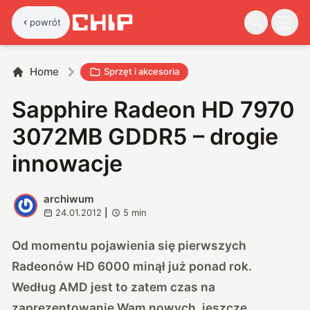
powrót
Home
Sprzęt i akcesoria
Sapphire Radeon HD 7970
3072MB GDDR5 – drogie
innowacje
archiwum
A
24.01.2012
|
5
min
Od momentu pojawienia się pierwszych
Radeonów HD 6000 minął już ponad rok.
Według AMD jest to zatem czas na
zaprezentowanie Wam nowych, jeszcze