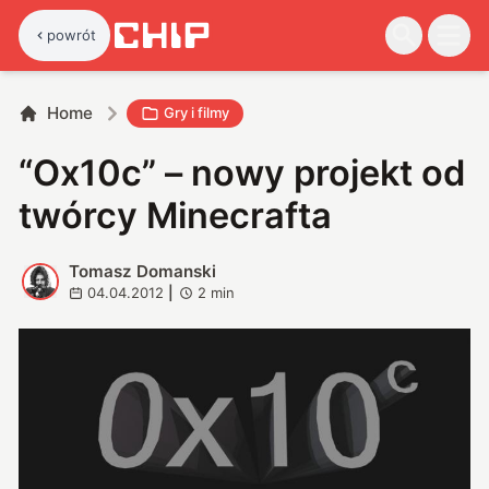
powrót
Home
Gry i filmy
“Ox10c” – nowy projekt od
twórcy Minecrafta
Tomasz Domanski
T
04.04.2012
|
2
min