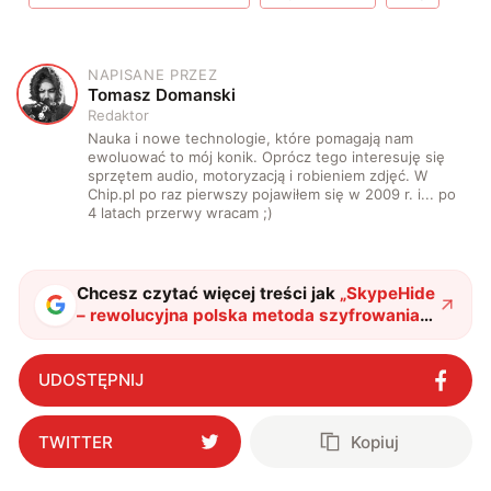
NAPISANE PRZEZ
T
Tomasz Domanski
Redaktor
Nauka i nowe technologie, które pomagają nam
ewoluować to mój konik. Oprócz tego interesuję się
sprzętem audio, motoryzacją i robieniem zdjęć. W
Chip.pl po raz pierwszy pojawiłem się w 2009 r. i... po
4 latach przerwy wracam ;)
Chcesz czytać więcej treści jak
„
SkypeHide
– rewolucyjna polska metoda szyfrowania
danych
"
?
UDOSTĘPNIJ
TWITTER
Kopiuj