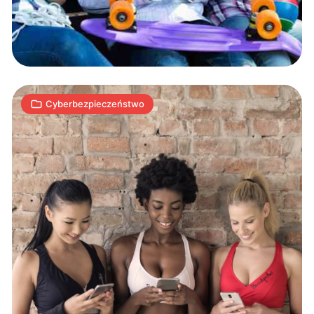
Indiach
2
S
19.04.2019
|
min
Cyberbezpieczeństwo