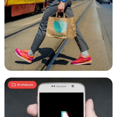
Zaginiony
przed
trzema
laty
mężczyzna
1
został
S
10.07.2019
|
min
odnaleziony
na
Archiwum
TikToku