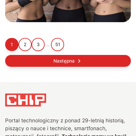
1
2
3
...
51
Następna
Portal technologiczny z ponad
29
-letnią historią,
piszący o nauce i technice, smartfonach,