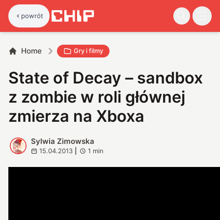
powrót
Home
Gry i filmy
State of Decay – sandbox
z zombie w roli głównej
zmierza na Xboxa
Sylwia Zimowska
S
15.04.2013
|
1
min