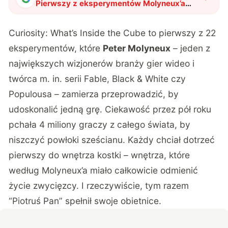
Pierwszy z eksperymentów Molyneux’a
dobiegł końca
"
?
Curiosity: What’s Inside the Cube to pierwszy z 22
eksperymentów, które
Peter Molyneux
– jeden z
największych wizjonerów branży gier wideo i
twórca m. in. serii Fable, Black & White czy
Populousa – zamierza przeprowadzić, by
udoskonalić jedną grę. Ciekawość przez pół roku
pchała 4 miliony graczy z całego świata, by
niszczyć powłoki sześcianu. Każdy chciał dotrzeć
pierwszy do wnętrza kostki – wnętrza, które
według Molyneux’a miało całkowicie odmienić
życie zwycięzcy. I rzeczywiście, tym razem
“Piotruś Pan” spełnił swoje obietnice.