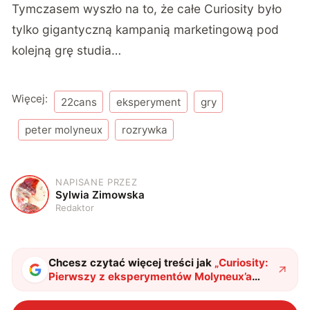
Tymczasem wyszło na to, że całe Curiosity było
tylko gigantyczną kampanią marketingową pod
kolejną grę studia…
Więcej:
22cans
eksperyment
gry
peter molyneux
rozrywka
NAPISANE PRZEZ
S
Sylwia Zimowska
Redaktor
Chcesz czytać więcej treści jak
„
Curiosity:
Pierwszy z eksperymentów Molyneux’a
dobiegł końca
"
?