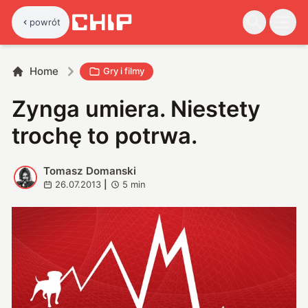
powrót
Home
Gry i filmy
Zynga umiera. Niestety
trochę to potrwa.
Tomasz Domanski
T
26.07.2013
|
5
min