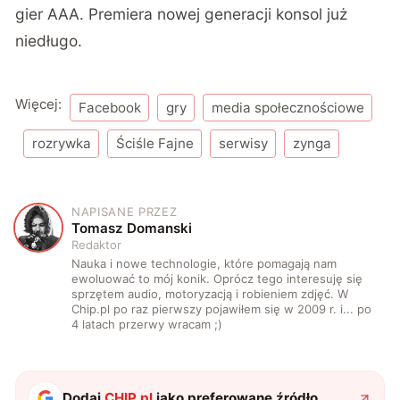
gier AAA. Premiera nowej generacji konsol już
niedługo.
Więcej:
Facebook
gry
media społecznościowe
rozrywka
Ściśle Fajne
serwisy
zynga
NAPISANE PRZEZ
T
Tomasz Domanski
Redaktor
Nauka i nowe technologie, które pomagają nam
ewoluować to mój konik. Oprócz tego interesuję się
sprzętem audio, motoryzacją i robieniem zdjęć. W
Chip.pl po raz pierwszy pojawiłem się w 2009 r. i... po
4 latach przerwy wracam ;)
Dodaj
CHIP.pl
jako preferowane źródło