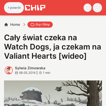
powrót
Home
Gry i filmy
Cały świat czeka na
Watch Dogs, ja czekam na
Valiant Hearts [wideo]
Sylwia Zimowska
S
08.05.2014
|
1
min