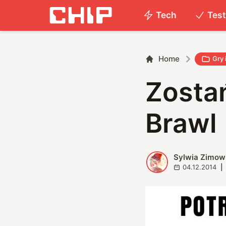
Tech
Tes
Home
Gry 
Zosta
Brawl
Sylwia Zimow
S
04.12.2014
|