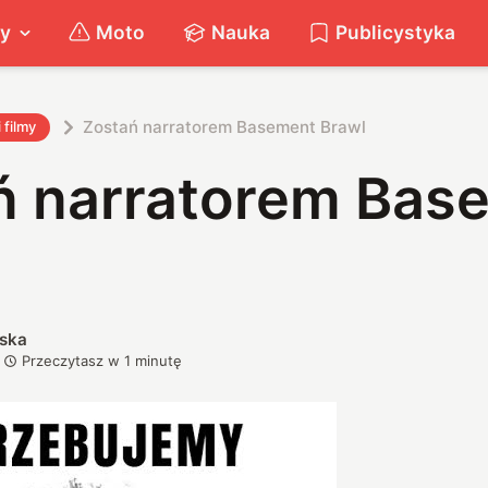
ty
Moto
Nauka
Publicystyka
Zostań narratorem Basement Brawl
i filmy
ń narratorem Bas
ska
Przeczytasz w
1
minutę