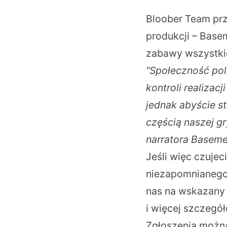
Bloober Team prz
produkcji – Basem
zabawy wszystkic
“Społeczność pol
kontroli realizac
jednak abyście st
częścią naszej g
narratora Baseme
Jeśli więc czujec
niezapomnianego 
nas na wskazany 
i więcej szczegół
Zgłoszenia można