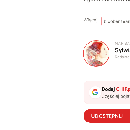
Więcej:
bloober tea
NAPISA
Sylw
S
Redakto
Dodaj
CHIP.p
Częściej poj
UDOSTĘPNIJ