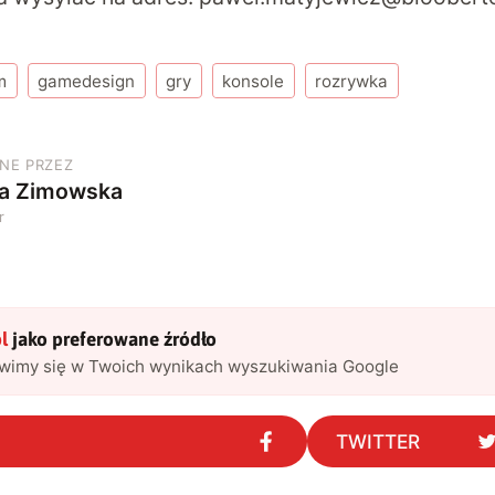
m
gamedesign
gry
konsole
rozrywka
NE PRZEZ
ia Zimowska
r
l
jako preferowane źródło
awimy się w Twoich wynikach wyszukiwania Google
TWITTER