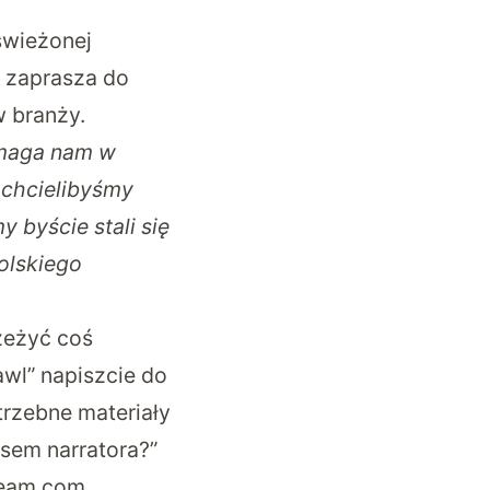
świeżonej
o zaprasza do
w branży.
omaga nam w
, chcielibyśmy
y byście stali się
olskiego
rzeżyć coś
wl” napiszcie do
rzebne materiały
osem narratora?”
team.com