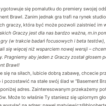
ygotowuje się pomalutku do premiery swojej od
ent Brawl. Zanim jednak gra trafi na rynek studi
h graczy, która być może pozwoli zaistnieć im 
skich Graczy jest dla nas bardzo ważna, m.in p
ji gry (w trakcie badań focusowych i beta testów)
ali się więcej niż wsparciem nowej wersji – chcem
ry. Pragniemy aby jeden z Graczy został głosem p
nt Brawl!
ie się na siłach, lubicie dobrą zabawę, chcecie p
i pozostawić na stałe swój ślad w “Basement Bra
poniżej adres. Zainteresowanym przekażemy pot
ów. Może to właśnie Ty staniesz się upiornym gł
 wysyłać na adres:
pawel.matyjewicz@bloober