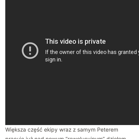
Większa część ekipy wraz z samym Peterem
pracuje już nad nowym “rewolucyjnym” dziełem.