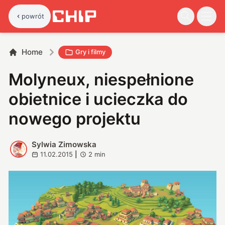
powrót
Home
Gry i filmy
Molyneux, niespełnione
obietnice i ucieczka do
nowego projektu
Sylwia Zimowska
S
11.02.2015
|
2
min