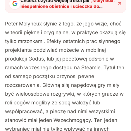
Chcesz czytać więcej treści jak
„
Molyneux,
niespełnione obietnice i ucieczka do
nowego projektu
"
?
Peter Molyneux słynie z tego, że jego wizje, choć
w teorii piękne i oryginalne, w praktyce okazują się
tylko mrzonkami. Efekty ostatnich prac słynnego
projektanta podziwiać możecie w mobilnej
produkcji Godus, lub jej pecetowej odsłonie w
ramach wczesnego dostępu na Steamie. Tytuł ten
od samego początku przynosi pewne
rozczarowania. Główną siłą napędową gry miały
być wieloosobowe rozgrywki, w których gracze w
roli bogów mogliby ze sobą walczyć lub
współpracować, a pieczę nad nimi wszystkimi
stanowić miał jeden Wszechmogący. Ten jeden
wybraniec miał nie tylko wpływać na innych