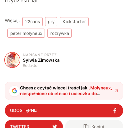
trzydziestu lat…
Więcej:
22cans
gry
Kickstarter
peter molyneux
rozrywka
NAPISANE PRZEZ
S
Sylwia Zimowska
Redaktor
Chcesz czytać więcej treści jak
„
Molyneux,
niespełnione obietnice i ucieczka do
nowego projektu
"
?
UDOSTĘPNIJ
TWITTER
Kopiuj