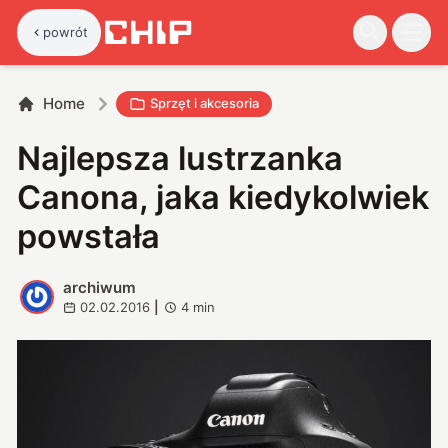
powrót
Home
Sprzęt i akcesoria
Najlepsza lustrzanka
Canona, jaka kiedykolwiek
powstała
archiwum
A
02.02.2016
|
4
min