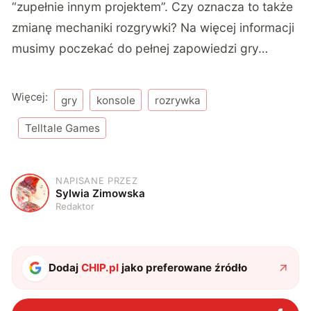
“zupełnie innym projektem”. Czy oznacza to także
zmianę mechaniki rozgrywki? Na więcej informacji
musimy poczekać do pełnej zapowiedzi gry…
Więcej:
gry
konsole
rozrywka
Telltale Games
NAPISANE PRZEZ
S
Sylwia Zimowska
Redaktor
Dodaj
CHIP.pl
jako preferowane źródło