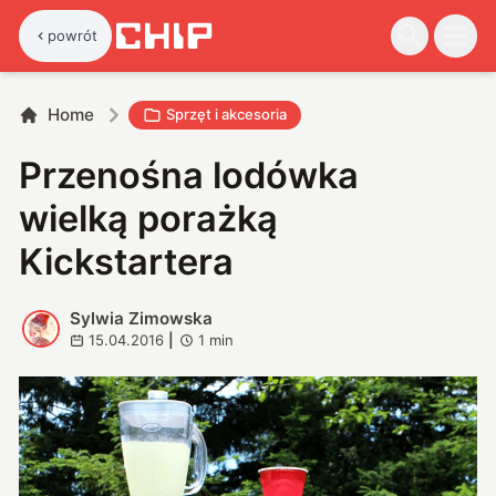
powrót
Home
Sprzęt i akcesoria
Przenośna lodówka
wielką porażką
Kickstartera
Sylwia Zimowska
S
15.04.2016
|
1
min