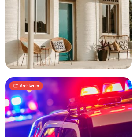
Hiszpańska
policja
rozbiła
siatkę
dystrybutorów
1
pornografii
S
12.12.2019
|
min
dziecięcej
Archiwum