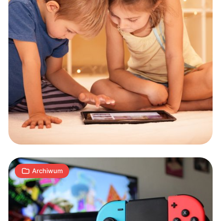
Nintendo
Switch
pomogło
policji
ująć
2
mordercę
S
19.12.2019
|
min
Archiwum