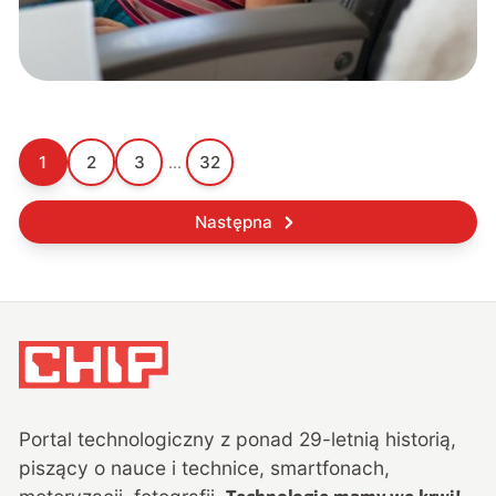
1
2
3
...
32
Następna
Portal technologiczny z ponad
29
-letnią historią,
piszący o nauce i technice, smartfonach,