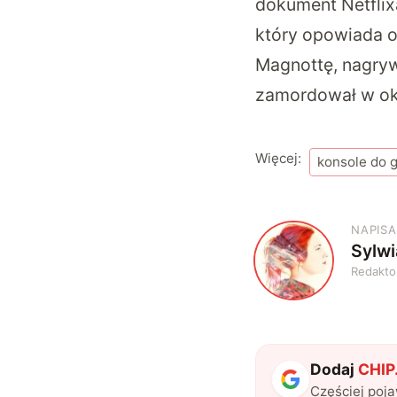
dokument Netfli
który opowiada o
Magnottę, nagryw
zamordował w okr
Więcej:
konsole do g
NAPISA
Sylw
S
Redakto
Dodaj
CHIP.
Częściej poj