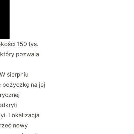
ości 150 tys.
 który pozwala
W sierpniu
 pożyczkę na jej
rycznej
odkryli
yi. Lokalizacja
jrzeć nowy