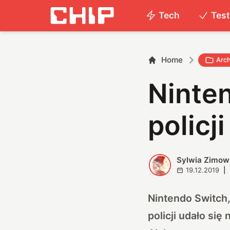
Tech
Tes
Home
Arc
Ninte
policj
Sylwia Zimow
S
19.12.2019
|
Nintendo Switch,
policji udało si