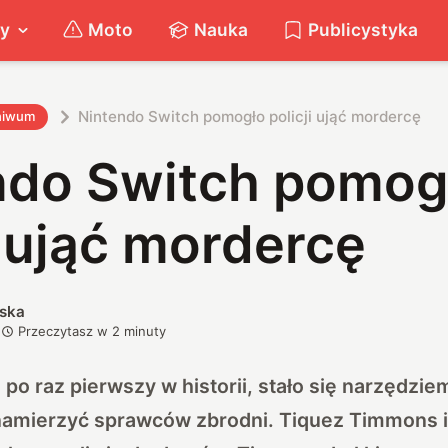
ty
Moto
Nauka
Publicystyka
Nintendo Switch pomogło policji ująć mordercę
hiwum
ndo Switch pomog
i ująć mordercę
ska
Przeczytasz w
2
minuty
 po raz pierwszy w historii, stało się narzędzie
ę namierzyć sprawców zbrodni. Tiquez Timmons i 