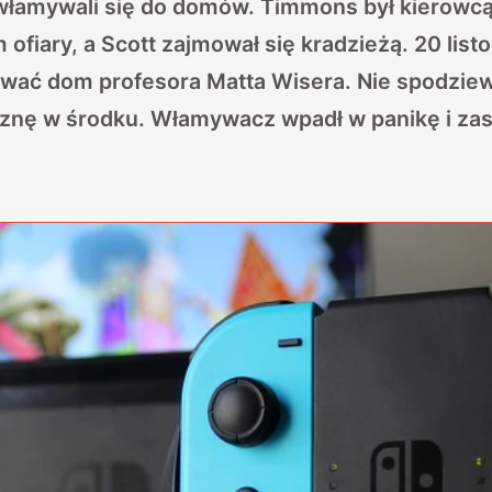
łamywali się do domów. Timmons był kierowcą,
ofiary, a Scott zajmował się kradzieżą. 20 list
wać dom profesora Matta Wisera. Nie spodziewa
znę w środku. Włamywacz wpadł w panikę i zast