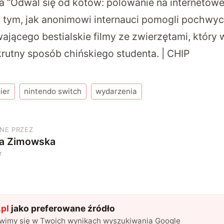
xa
“Odwal się od kotów: polowanie na internetow
 tym, jak anonimowi internauci pomogli pochwyc
ającego bestialskie filmy ze zwierzętami, który 
utny sposób chińskiego studenta. | CHIP
ier
nintendo switch
wydarzenia
NE PRZEZ
ia Zimowska
r
pl
jako preferowane źródło
awimy się w Twoich wynikach wyszukiwania Google