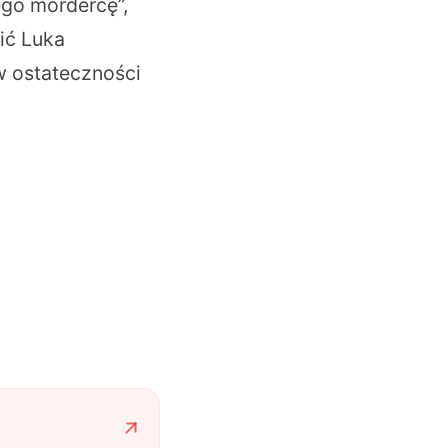
ego mordercę”
,
ić Luka
w ostateczności