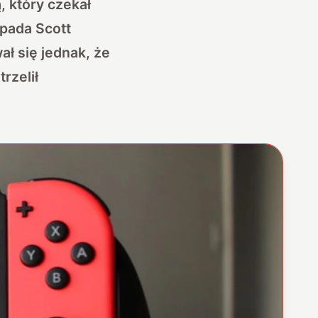
 który czekał
opada Scott
ł się jednak, że
rzelił