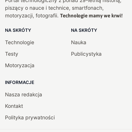
Portal technologiczny z ponad
29
-letnią historią,
piszący o nauce i technice, smartfonach,
motoryzacji, fotografii.
Technologie mamy we krwi!
NA SKRÓTY
NA SKRÓTY
Technologie
Nauka
Testy
Publicystyka
Motoryzacja
INFORMACJE
Nasza redakcja
Kontakt
Polityka prywatności