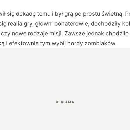
ił się dekadę temu i był grą po prostu świetną. P
się realia gry, główni bohaterowie, dochodziły ko
ng czy nowe rodzaje misji. Zawsze jednak chodził
ęką i efektownie tym wybij hordy zombiaków.