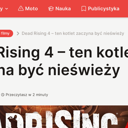
ty
Moto
Nauka
Publicystyka
Dead Rising 4 – ten kotlet zaczyna być nieświeży
i filmy
ising 4 – ten kotl
na być nieświeży
Przeczytasz w
2
minuty