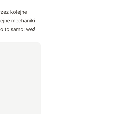
rzez kolejne
lejne mechaniki
o o to samo: weź