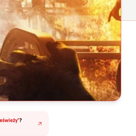
ieświeży
"
?