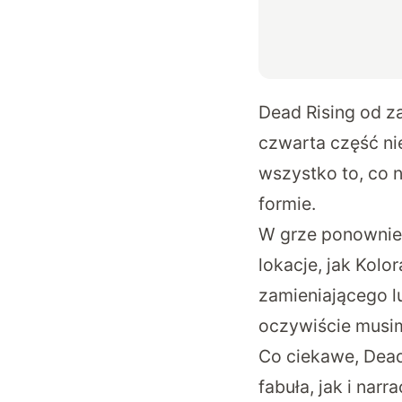
Dead Rising od 
czwarta część ni
wszystko to, co n
formie.
W grze ponownie 
lokacje, jak Kol
zamieniającego l
oczywiście musimy
Co ciekawe, Dead
fabuła, jak i nar