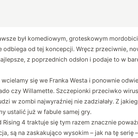
zawsze był komediowym, groteskowym mordobici
e odbiega od tej koncepcji. Wręcz przeciwnie, no
ajlepsze, z poprzednich odsłon i podaje to w bar
wcielamy się we Franka Westa i ponownie odwie
orado czy Willamette. Szczepionki przeciwko wiru
udzi w zombi najwyraźniej nie zadziałały. Z jaki
 ustalić już w fabule samej gry.
 Rising 4 traktuje się tym razem znacznie poważ
racja, są na zaskakująco wysokim – jak na tę serię 