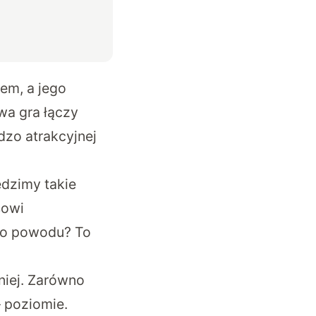
em, a jego
wa gra łączy
dzo atrakcyjnej
dzimy takie
sowi
ego powodu? To
niej. Zarówno
– poziomie.