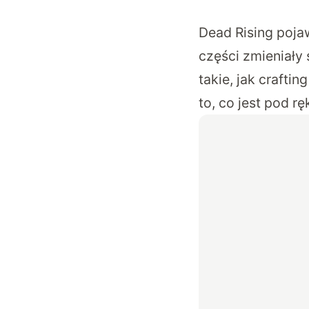
Dead Rising pojaw
części zmieniały 
takie, jak crafti
to, co jest pod r