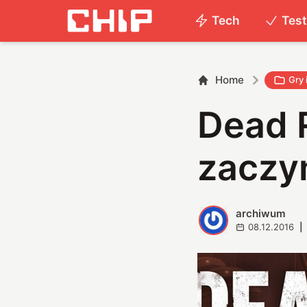
Tech
Tes
Home
Gry 
Dead R
zaczy
archiwum
A
08.12.2016
|