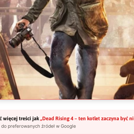
 więcej treści jak
„
Dead Rising 4 – ten kotlet zaczyna być n
l do preferowanych źródeł w Google