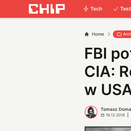
Tech
Tes
Home
Arc
FBI po
CIA: 
w US
Tomasz Doma
T
16.12.2016
|