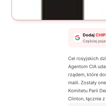
Dodaj
CHIP.
Częściej poj
Cel rosyjskich d
Agentom CIA udał
rządem, które do
maili. Zostały o
Komitetu Parii D
Clinton, łącznie