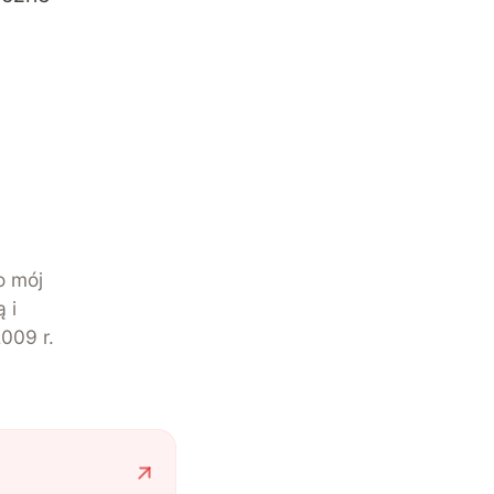
o mój
 i
009 r.