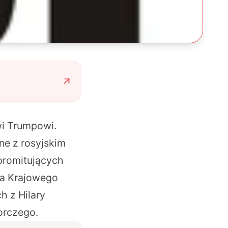
wi Trumpowi.
ne z rosyjskim
promitujących
ra Krajowego
h z Hilary
orczego.