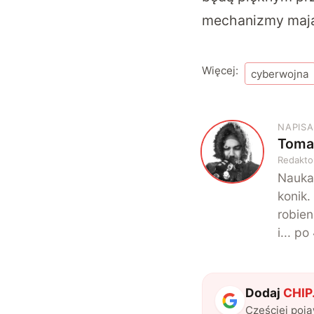
mechanizmy mają
Więcej:
cyberwojna
NAPISA
Toma
T
Redakto
Nauka
konik.
robien
i... p
Dodaj
CHIP.
Częściej poj