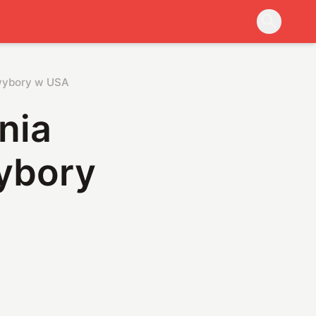
 wybory w USA
nia
ybory