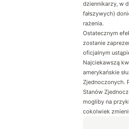
dziennikarzy, w 
fałszywych) doni
rażenia.
Ostatecznym efek
zostanie zapreze
oficjalnym ustą
Najciekawszą kwe
amerykańskie słu
Zjednoczonych. P
Stanów Zjednoczo
mogliby na przyk
cokolwiek zmieni