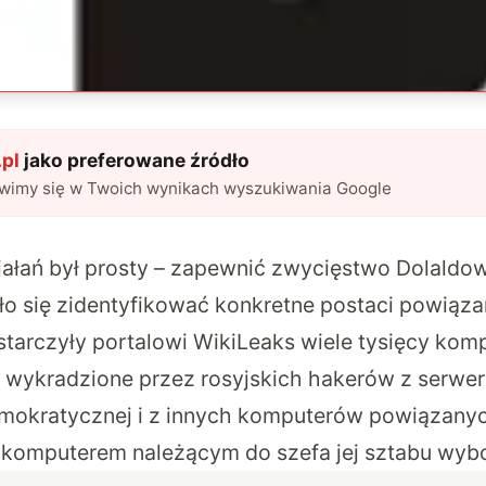
pl
jako preferowane źródło
awimy się w Twoich wynikach wyszukiwania Google
ziałań był prosty – zapewnić zwycięstwo Dolaldo
o się zidentyfikować konkretne postaci powiąza
starczyły portalowi WikiLeaks wiele tysięcy kom
ne wykradzione przez rosyjskich hakerów z serwe
emokratycznej i z innych komputerów powiązanyc
 z komputerem należącym do szefa jej sztabu wyb