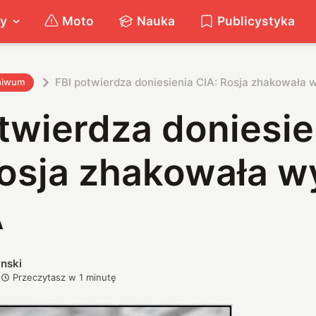
ty
Moto
Nauka
Publicystyka
FBI potwierdza doniesienia CIA: Rosja zhakowała
hiwum
twierdza doniesie
Rosja zhakowała w
A
nski
Przeczytasz w
1
minutę