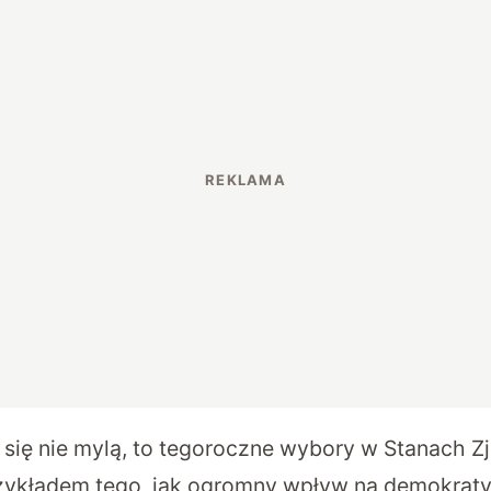
FBI się nie mylą, to tegoroczne wybory w Stanach
zykładem tego, jak ogromny wpływ na demokrat