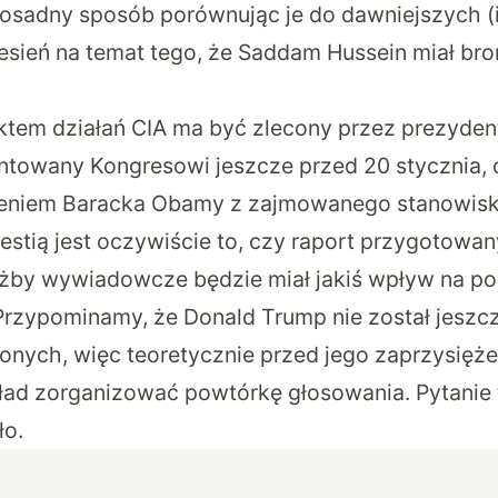
dosadny sposób porównując je do dawniejszych (i
esień na temat tego, że Saddam Hussein miał b
tem działań CIA ma być zlecony przez prezydent
ntowany Kongresowi jeszcze przed 20 stycznia, c
pieniem Baracka Obamy z zajmowanego stanowisk
stią jest oczywiście to, czy raport przygotowan
żby wywiadowcze będzie miał jakiś wpływ na po
rzypominamy, że Donald Trump nie został jesz
nych, więc teoretycznie przed jego zaprzysięż
ład zorganizować powtórkę głosowania. Pytanie t
ło.