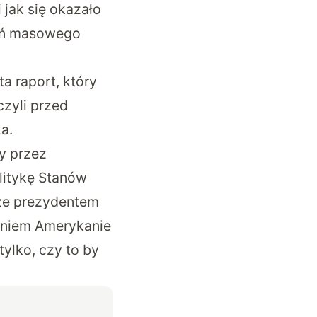
 jak się okazało
roń masowego
a raport, który
zyli przed
a.
y przez
litykę Stanów
cze prezydentem
eniem Amerykanie
ylko, czy to by