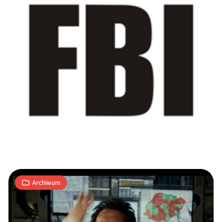
Armia
amerykańska
chce
zrezygnować
z
1
testów
T
31.12.2014
|
min
sprawnościowych
dla
Archiwum
hakerów