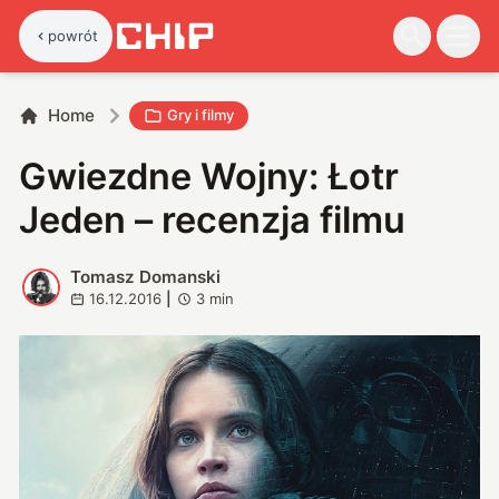
powrót
Home
Gry i filmy
Gwiezdne Wojny: Łotr
Jeden – recenzja filmu
Tomasz Domanski
T
16.12.2016
|
3
min