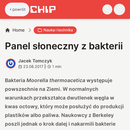
powrót
Home
Nauka i technika
Panel słoneczny z bakterii
Jacek Tomczyk
J
23.08.2017
|
1
min
Bakteria
Moorella thermoacetica
występuje
powszechnie na Ziemi. W normalnych
warunkach przekształca dwutlenek węgla w
kwas octowy, który może posłużyć do produkcji
plastików albo paliwa. Naukowcy z Berkeley
poszli jednak o krok dalej i nakarmili bakterie