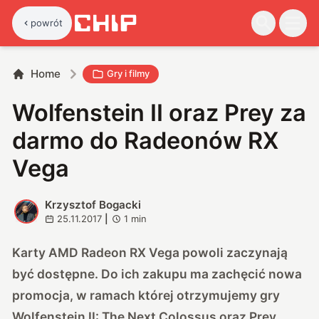
powrót
Home
Gry i filmy
Wolfenstein II oraz Prey za
darmo do Radeonów RX
Vega
Krzysztof Bogacki
K
25.11.2017
|
1
min
Karty AMD Radeon RX Vega powoli zaczynają
być dostępne. Do ich zakupu ma zachęcić nowa
promocja, w ramach której otrzymujemy gry
Wolfenstein II: The Next Colossus oraz Prey.